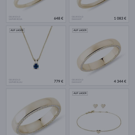
GELBGOLD
GELBGOLD
648 €
1 083 €
SAPHIR ROSA
DIAMANT
AUF LAGER
AUF LAGER
GELBGOLD
GELBGOLD
779 €
4 344 €
SAPHIR BLAU
DIAMANT
AUF LAGER