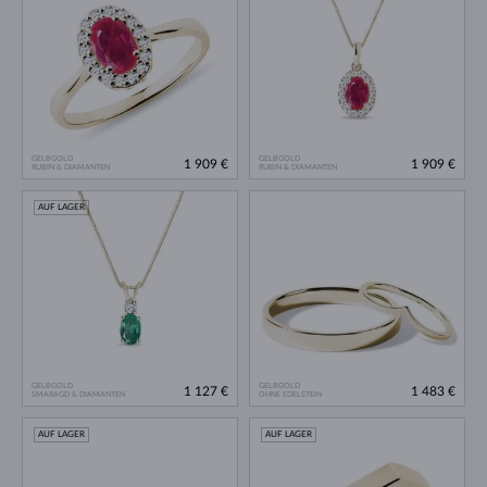
GELBGOLD
GELBGOLD
1 909 €
1 909 €
RUBIN & DIAMANTEN
RUBIN & DIAMANTEN
AUF LAGER
GELBGOLD
GELBGOLD
1 127 €
1 483 €
SMARAGD & DIAMANTEN
OHNE EDELSTEIN
AUF LAGER
AUF LAGER