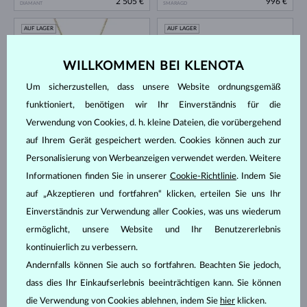
2 505 €
996 €
DIAMANT
SMARAGD
AUF LAGER
AUF LAGER
WILLKOMMEN BEI KLENOTA
Um sicherzustellen, dass unsere Website ordnungsgemäß
funktioniert, benötigen wir Ihr Einverständnis für die
Verwendung von Cookies, d. h. kleine Dateien, die vorübergehend
auf Ihrem Gerät gespeichert werden. Cookies können auch zur
GELBGOLD
GELBGOLD
1 996 €
3 474 €
SMARAGD & DIAMANTEN
DIAMANT
Personalisierung von Werbeanzeigen verwendet werden. Weitere
AUF LAGER
AUF LAGER
Informationen finden Sie in unserer
Cookie-Richtlinie
. Indem Sie
auf „Akzeptieren und fortfahren“ klicken, erteilen Sie uns Ihr
Einverständnis zur Verwendung aller Cookies, was uns wiederum
ermöglicht, unsere Website und Ihr Benutzererlebnis
kontinuierlich zu verbessern.
Andernfalls können Sie auch so fortfahren. Beachten Sie jedoch,
dass dies Ihr Einkaufserlebnis beeinträchtigen kann. Sie können
GELBGOLD
GELBGOLD
2 035 €
431 €
TOPAS & DIAMANTEN
DIAMANT
die Verwendung von Cookies ablehnen, indem Sie
hier
klicken.