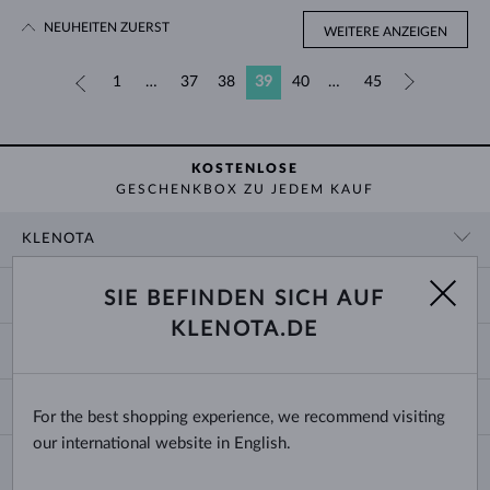
NEUHEITEN ZUERST
WEITERE ANZEIGEN
«
1
…
37
38
39
40
…
45
»
KOSTENLOSE
GESCHENKBOX ZU JEDEM KAUF
KLENOTA
KONTAKTINFORMATIONEN
EINKAUF
SIE BEFINDEN SICH AUF
SHOWROOM
KLENOTA.DE
ZAHLUNG UND VERSAND
ÜBER UNS
SCHMUCK
RÜCKGABE UND UMTAUSCH
PRESSE
RINGGRÖSSEN UND ANPASSUNGEN
REKLAMATION
IMPRESSUM
CHANGE COUNTRY
For the best shopping experience, we recommend visiting
KETTENGRÖSSEN UND -ARTEN
TRAURINGE AUSWÄHLEN
BLOG
our international website in English.
ARMBANDGRÖSSEN
ECHTHEITSZERTIFIKATE
Deutschland & Österreich
NEWSLETTER
OHRRINGVERSCHLÜSSE
GESCHÄFTSBEDINGUNGEN