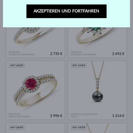
AUF LAGER
AUF LAGER
AKZEPTIEREN UND FORTFAHREN
GELBGOLD
GELBGOLD
2 735 €
2 692 €
SMARAGD & DIAMANTEN
SMARAGD & DIAMANTEN
AUF LAGER
AUF LAGER
GELBGOLD
GELBGOLD & DIAMANTEN
2 996 €
1 214 €
RUBIN & DIAMANTEN
TAHITI
AUF LAGER
AUF LAGER