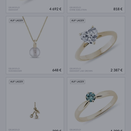
GELBGOLD
GELBGOLD
4 692 €
818 €
DIAMANT
OHNE EDELSTEIN
AUF LAGER
AUF LAGER
GELBGOLD
GELBGOLD
648 €
2 387 €
SÜSSWASSER
DIAMANT LAB GROWN
AUF LAGER
AUF LAGER
GELBGOLD
GELBGOLD