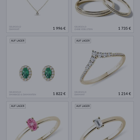
GELBGOLD
GELBGOLD
1 996 €
1 735 €
DIAMANT
OHNE EDELSTEIN
AUF LAGER
AUF LAGER
GELBGOLD
GELBGOLD
1 822 €
1 214 €
SMARAGD & DIAMANTEN
DIAMANT
AUF LAGER
AUF LAGER