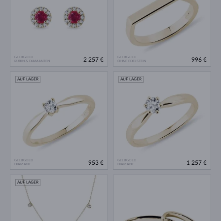
GELBGOLD
GELBGOLD
2 257 €
996 €
RUBIN & DIAMANTEN
OHNE EDELSTEIN
AUF LAGER
AUF LAGER
GELBGOLD
GELBGOLD
953 €
1 257 €
DIAMANT
DIAMANT
AUF LAGER