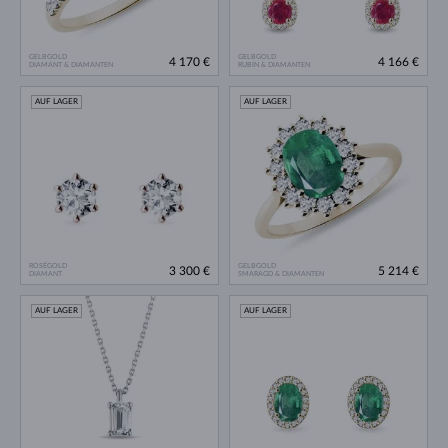
GELBGOLD
GELBGOLD
4 170 €
4 166 €
DIAMANT & DIAMANTEN
RUBIN & DIAMANTEN
AUF LAGER
AUF LAGER
ROSÉGOLD
GELBGOLD
3 300 €
5 214 €
DIAMANT
SMARAGD & DIAMANTEN
AUF LAGER
AUF LAGER