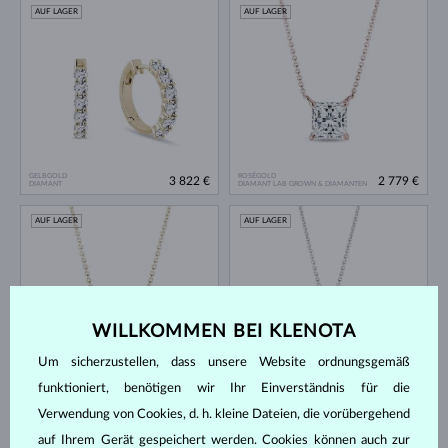
AUF LAGER
AUF LAGER
GELBGOLD
ROSÉGOLD
3 822 €
2 779 €
DIAMANT
DIAMANT LAB GROWN & DIAMANTEN
AUF LAGER
AUF LAGER
WILLKOMMEN BEI KLENOTA
Um sicherzustellen, dass unsere Website ordnungsgemäß
GELBGOLD
WEISSGOLD
funktioniert, benötigen wir Ihr Einverständnis für die
2 779 €
3 300 €
DIAMANT LAB GROWN & DIAMANTEN
DIAMANT
Verwendung von Cookies, d. h. kleine Dateien, die vorübergehend
AUF LAGER
AUF LAGER
auf Ihrem Gerät gespeichert werden. Cookies können auch zur