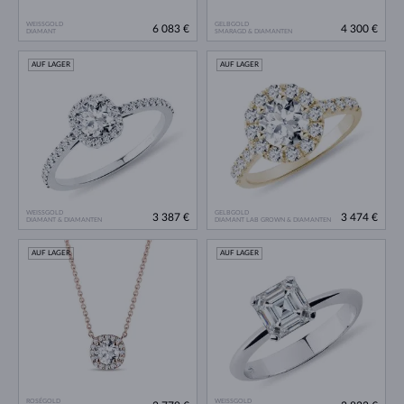
WEISSGOLD
GELBGOLD
6 083 €
4 300 €
DIAMANT
SMARAGD & DIAMANTEN
AUF LAGER
AUF LAGER
WEISSGOLD
GELBGOLD
3 387 €
3 474 €
DIAMANT & DIAMANTEN
DIAMANT LAB GROWN & DIAMANTEN
AUF LAGER
AUF LAGER
ROSÉGOLD
WEISSGOLD