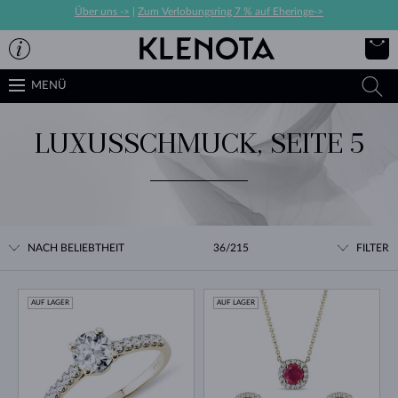
Über uns ->
|
Zum Verlobungsring 7 % auf Eheringe->
MENÜ
LUXUSSCHMUCK, SEITE 5
NACH BELIEBTHEIT
36/215
FILTER
AUF LAGER
AUF LAGER