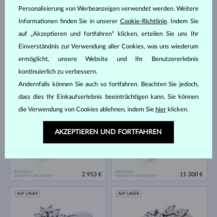
Personalisierung von Werbeanzeigen verwendet werden. Weitere
Informationen finden Sie in unserer
Cookie-Richtlinie
. Indem Sie
auf „Akzeptieren und fortfahren“ klicken, erteilen Sie uns Ihr
Einverständnis zur Verwendung aller Cookies, was uns wiederum
ermöglicht, unsere Website und Ihr Benutzererlebnis
kontinuierlich zu verbessern.
WEISSGOLD
WEISSGOLD
2 779 €
4 344 €
DIAMANT LAB GROWN & DIAMANTEN
DIAMANT & DIAMANTEN
Andernfalls können Sie auch so fortfahren. Beachten Sie jedoch,
AUF LAGER
dass dies Ihr Einkaufserlebnis beeinträchtigen kann. Sie können
die Verwendung von Cookies ablehnen, indem Sie
hier
klicken.
AKZEPTIEREN UND FORTFAHREN
ROSÉGOLD
GELBGOLD
2 953 €
11 300 €
DIAMANT LAB GROWN
DIAMANT & DIAMANTEN
AUF LAGER
AUF LAGER