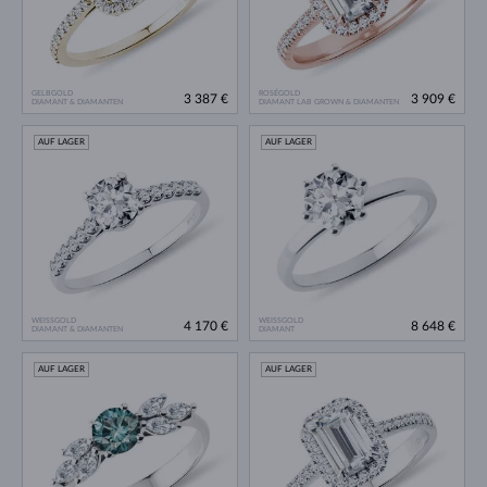
GELBGOLD
ROSÉGOLD
3 387 €
3 909 €
DIAMANT & DIAMANTEN
DIAMANT LAB GROWN & DIAMANTEN
AUF LAGER
AUF LAGER
WEISSGOLD
WEISSGOLD
4 170 €
8 648 €
DIAMANT & DIAMANTEN
DIAMANT
AUF LAGER
AUF LAGER