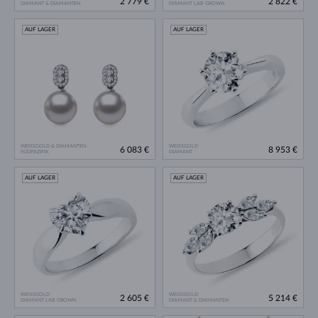
2 779 €
2 822 €
DIAMANT & DIAMANTEN
DIAMANT LAB GROWN
AUF LAGER
AUF LAGER
WEISSGOLD & DIAMANTEN
WEISSGOLD
6 083 €
8 953 €
SÜDPAZIFIK
DIAMANT
AUF LAGER
AUF LAGER
WEISSGOLD
WEISSGOLD
2 605 €
5 214 €
DIAMANT LAB GROWN
DIAMANT & DIAMANTEN