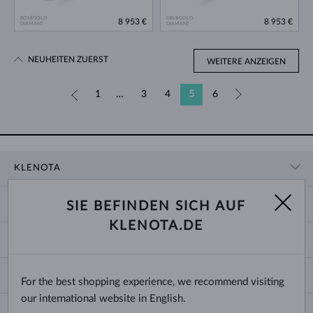
ROSÉGOLD
GELBGOLD
8 953 €
8 953 €
DIAMANT
DIAMANT
NEUHEITEN ZUERST
WEITERE ANZEIGEN
«
1
…
3
4
5
6
»
KLENOTA
KONTAKTINFORMATIONEN
EINKAUF
SIE BEFINDEN SICH AUF
SHOWROOM
KLENOTA.DE
ZAHLUNG UND VERSAND
ÜBER UNS
SCHMUCK
RÜCKGABE UND UMTAUSCH
PRESSE
RINGGRÖSSEN UND ANPASSUNGEN
REKLAMATION
IMPRESSUM
CHANGE COUNTRY
For the best shopping experience, we recommend visiting
KETTENGRÖSSEN UND -ARTEN
TRAURINGE AUSWÄHLEN
BLOG
our international website in English.
ARMBANDGRÖSSEN
ECHTHEITSZERTIFIKATE
Deutschland & Österreich
NEWSLETTER