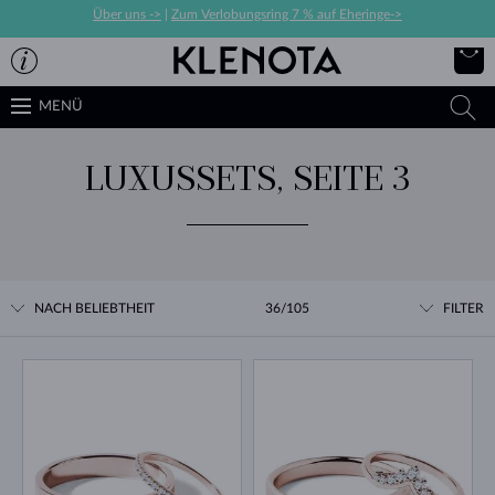
Über uns ->
|
Zum Verlobungsring 7 % auf Eheringe->
MENÜ
LUXUSSETS, SEITE 3
NACH BELIEBTHEIT
36/105
FILTER