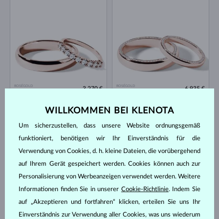
ROSÉGOLD
ROSÉGOLD
3 270 €
6 935 €
DIAMANT
DIAMANT
WILLKOMMEN BEI KLENOTA
Um sicherzustellen, dass unsere Website ordnungsgemäß
funktioniert, benötigen wir Ihr Einverständnis für die
Verwendung von Cookies, d. h. kleine Dateien, die vorübergehend
auf Ihrem Gerät gespeichert werden. Cookies können auch zur
Personalisierung von Werbeanzeigen verwendet werden. Weitere
ROSÉGOLD
ROSÉGOLD
Informationen finden Sie in unserer
Cookie-Richtlinie
. Indem Sie
5 870 €
2 761 €
DIAMANT
DIAMANT
auf „Akzeptieren und fortfahren“ klicken, erteilen Sie uns Ihr
Einverständnis zur Verwendung aller Cookies, was uns wiederum