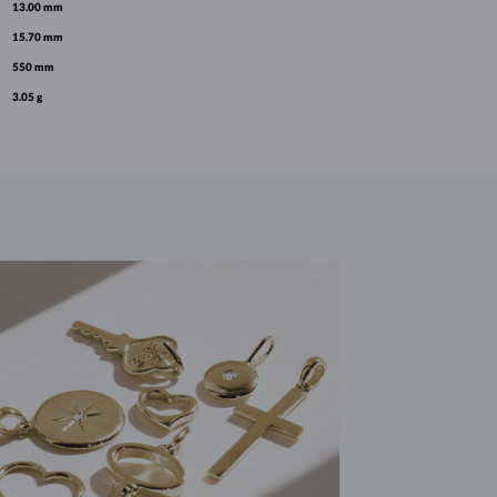
13.00 mm
15.70 mm
550 mm
3.05 g