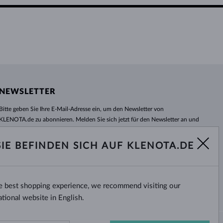
NEWSLETTER
Bitte geben Sie Ihre E-Mail-Adresse ein, um den Newsletter von
KLENOTA.de zu abonnieren. Melden Sie sich jetzt für den Newsletter an und
bleiben Sie auch in Zukunft informiert. So verpassen Sie keine Neuheit und
kein Sonderangebot mehr!
SIE BEFINDEN SICH AUF KLENOTA.DE
ABONNIEREN
he best shopping experience, we recommend visiting our
Ja, ich möchte interessante
Neuigkeiten per E-Mail erhalten.
ational website in English.