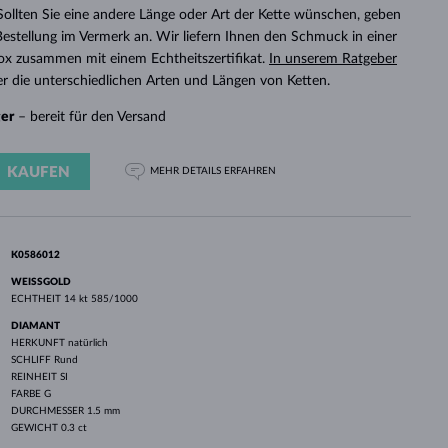
WEISSGOLD
ROSÉGOLD
WEISSGOLD
 Sollten Sie eine andere Länge oder Art der Kette wünschen, geben
DURCHSEHEN
r Bestellung im Vermerk an. Wir liefern Ihnen den Schmuck in einer
x zusammen mit einem Echtheitszertifikat.
In unserem Ratgeber
r die unterschiedlichen Arten und Längen von Ketten.
ger
– bereit für den Versand
KAUFEN
MEHR DETAILS
ERFAHREN
K0586012
WEISSGOLD
ECHTHEIT
14 kt 585/1000
DIAMANT
HERKUNFT
natürlich
SCHLIFF
Rund
REINHEIT
SI
FARBE
G
DURCHMESSER
1.5 mm
GEWICHT
0.3 ct