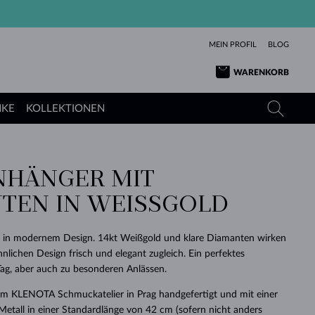
MEIN PROFIL
BLOG
WARENKORB
NKE
KOLLEKTIONEN
NHÄNGER MIT
GELBGOLD
TANSANITE
TURMALINE
SAPHIRE
TEN IN WEISSGOLD
ROSÉGOLD
TOPASE
MOLDAVITE
SMARAGDE
TURMALINE
MINERALKETTEN
MOLDAVITE
en in modernem Design. 14kt Weißgold und klare Diamanten wirken
ARMBÄNDER
KOLLEKTIONEN
SCHENKEN
RICHTIGEN
ANGEBOT
KLENOTA
SIMPLEN
PERLEN
SCHÖN
LIEBE
lichen Design frisch und elegant zugleich. Ein perfektes
MOLDAVITE
PERLEN ANHÄNGER
MINERALIEN
Tag, aber auch zu besonderen Anlässen.
BABY-OHRRINGE
WEISSGOLD
HOCHZEITSSCHMUCK
DINGE
 im KLENOTA Schmuckatelier in Prag handgefertigt und mit einer
HOCHZEITSOHRRINGE
GELBGOLD
GELBGOLD
DURCHSEHEN
DURCHSEHEN
DURCHSEHEN
DURCHSEHEN
DURCHSEHEN
DURCHSEHEN
DURCHSEHEN
DURCHSEHEN
DURCHSEHEN
etall in einer Standardlänge von 42 cm (sofern nicht anders