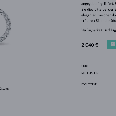
HALO-DESIGN
ORIGINELLE SETS
AMETHYSTE
EINZELOHRRINGE
EDELSTEINE
SÜSSWASSERPERLEN
LÜNETTENFASSUNG
FÜR DIE MUTTER
WEISSGOLD
MORGANITE
TOPASE
RUBINE
GESCHENKIDEEN
angegeben) geliefert.
Sie dies bitte bei de
GELBGOLD
MAGNETISCHE HALSKETTEN
ROSÉGOLD
eleganten Geschenkbo
ROSÉGOLD
GRAVIERBARER SCHMUCK
erfahren Sie mehr übe
LETNÍ VRSTVENÍ
Verfügbarkeit:
auf La
2 040 €
CODE
MATERIALIEN
EDELSTEINE
SSERN