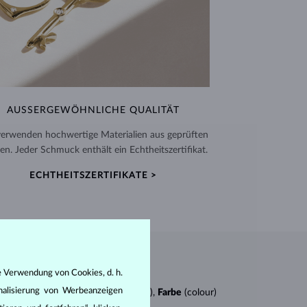
AUSSERGEWÖHNLICHE QUALITÄT
verwenden hochwertige Materialien aus geprüften
en. Jeder Schmuck enthält ein Echtheitszertifikat.
ECHTHEITSZERTIFIKATE >
e Verwendung von Cookies, d. h.
nalisierung von Werbeanzeigen
n
4Cs
:
Schliff
(cut),
Reinheit
(clarity),
Farbe
(colour)