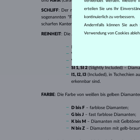
und
Karat
(carat). All diese Eigenschaften haben e
verwendet werden. Weitere I
erteilen Sie uns Ihr Einverst
SCHLIFF
: Der richtige Schliff verleiht dem Diaman
kontinuierlich zu verbessern.
sogenannten “Fantasieschliffen”, in die ein Diaman
scharfen Kanten, besonders beliebt bei
Verlobungsr
Andernfalls können Sie auch s
Verwendung von Cookies ableh
REINHEIT
: Die Anzahl, Größe und Verteilung soge
IF
(Internally Flawless) – absolut 
VVS 1, VVS 2
(Very Very Slightly I
VS 1, VS 2
(Very Slightly Included)
SI 1, SI 2
(Slightly Included) – Diam
I1, I2, I3
(Included), in Tschechien a
erkennbar sind.
FARBE
: Die Farbe von weißen bis gelben Diamanten
D bis F
– farblose Diamanten;
G bis J
– fast farblose Diamanten;
K bis M
– Diamanten mit Gelbtöne
N bis Z
– Diamanten mit gelb-brau