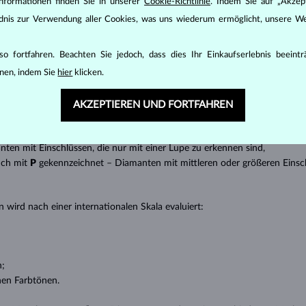
inen wesentlichen Einfluss auf den Preis eines Diamanten.
nformationen finden Sie in unserer
Cookie-Richtlinie
. Indem Sie auf „Akzept
ändnis zur Verwendung aller Cookies, was uns wiederum ermöglicht, unsere We
ten seinen strahlenden Glanz. Der beliebteste Schliff ein Rundschliff, d
t gebracht werden kann, z.B. Marquise, Baguette, Herz, Tropfen, Oval ode
ingen
).
o fortfahren. Beachten Sie jedoch, dass dies Ihr Einkaufserlebnis beeint
nen, indem Sie
hier
klicken.
nannter “Einschlüsse” oder innerer Unreinheiten eines Diamanten bestimm
transparente Diamanten ohne Einschlüsse,
AKZEPTIEREN UND FORTFAHREN
ncluded) – Diamanten mit sehr kleinen Einschlüssen,
 – Diamanten mit kleinen Einschlüssen,
anten mit Einschlüssen, die nur mit einer Lupe zu erkennen sind,
uch mit
P
gekennzeichnet – Diamanten mit mittleren oder größeren Einsc
 wird nach einer internationalen Skala evaluiert:
n;
nen Farbtönen.