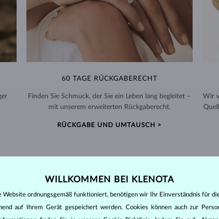
60 TAGE RÜCKGABERECHT
ger
Finden Sie Schmuck, der Sie ein Leben lang begleitet –
Wir 
mit unserem erweiterten Rückgaberecht.
Quell
RÜCKGABE UND UMTAUSCH >
WILLKOMMEN BEI KLENOTA
DIAMANT
SCHMUCK
e Website ordnungsgemäß funktioniert, benötigen wir Ihr Einverständnis für di
ehend auf Ihrem Gerät gespeichert werden. Cookies können auch zur Perso
den zunächst die grundsätzlichen Parameter bewertet - die sogenannte