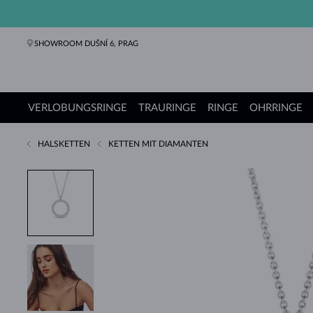
SHOWROOM DUŠNÍ 6, PRAG
VERLOBUNGSRINGE
TRAURINGE
RINGE
OHRRINGE
HALSKETTEN
KETTEN MIT DIAMANTEN
Verlobungsringe
Trauringe
Ringe
Ohrringe
Ketten
Armbänder
Perlen
Schmuck
Geschenke
KLENOTA Kollektionen