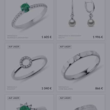
WEISSGOLD
WEISSGOLD & DIAMANTEN
1 605 €
1 996 €
SMARAGD & DIAMANTEN
AKOYA
AUF LAGER
AUF LAGER
WEISSGOLD
WEISSGOLD
1 040 €
866 €
DIAMANT
OHNE EDELSTEIN
AUF LAGER
AUF LAGER