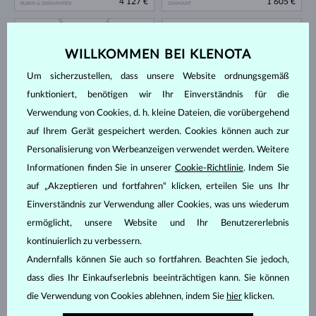
4 127 €
1 605 €
RUBIN & DIAMANTEN
DIAMANT
AUF LAGER
AUF LAGER
NEU
WILLKOMMEN BEI KLENOTA
Um sicherzustellen, dass unsere Website ordnungsgemäß
funktioniert, benötigen wir Ihr Einverständnis für die
Verwendung von Cookies, d. h. kleine Dateien, die vorübergehend
auf Ihrem Gerät gespeichert werden. Cookies können auch zur
WEISSGOLD
WEISSGOLD
1 040 €
4 344 €
Personalisierung von Werbeanzeigen verwendet werden. Weitere
TOPAS & DIAMANTEN
DIAMANT
Informationen finden Sie in unserer
Cookie-Richtlinie
. Indem Sie
AUF LAGER
AUF LAGER
auf „Akzeptieren und fortfahren“ klicken, erteilen Sie uns Ihr
Einverständnis zur Verwendung aller Cookies, was uns wiederum
ermöglicht, unsere Website und Ihr Benutzererlebnis
kontinuierlich zu verbessern.
Andernfalls können Sie auch so fortfahren. Beachten Sie jedoch,
dass dies Ihr Einkaufserlebnis beeinträchtigen kann. Sie können
WEISSGOLD
WEISSGOLD
die Verwendung von Cookies ablehnen, indem Sie
hier
klicken.
953 €
1 605 €
TOPAS & DIAMANTEN
DIAMANT & DIAMANTEN