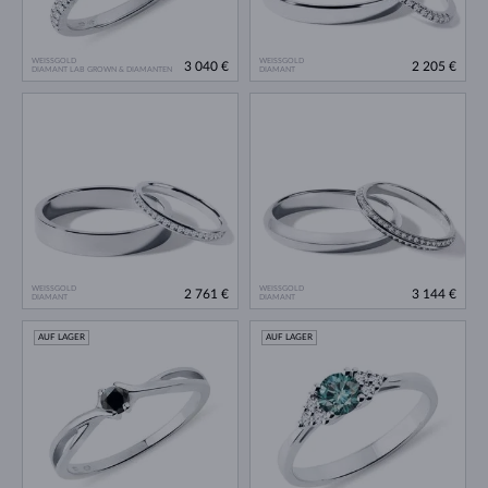
WEISSGOLD
WEISSGOLD
3 040 €
2 205 €
DIAMANT LAB GROWN & DIAMANTEN
DIAMANT
WEISSGOLD
WEISSGOLD
2 761 €
3 144 €
DIAMANT
DIAMANT
AUF LAGER
AUF LAGER