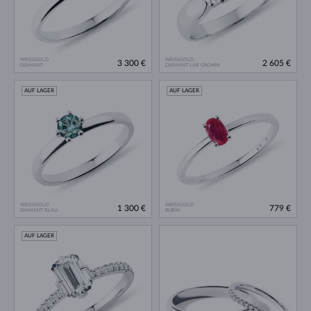
WEISSGOLD
WEISSGOLD
3 300 €
2 605 €
DIAMANT
DIAMANT LAB GROWN
AUF LAGER
AUF LAGER
WEISSGOLD
WEISSGOLD
1 300 €
779 €
DIAMANT BLAU
RUBIN
AUF LAGER