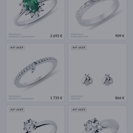
WEISSGOLD
WEISSGOLD
2 692 €
909 €
SMARAGD & DIAMANTEN
OHNE EDELSTEIN
AUF LAGER
AUF LAGER
WEISSGOLD
WEISSGOLD
1 735 €
866 €
DIAMANT & DIAMANTEN
DIAMANT
AUF LAGER
AUF LAGER