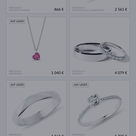
WEISSGOLD
WEISSGOLD
866 €
2 561 €
DIAMANT SCHWARZ
DIAMANT BLAU & DIAMANTEN
AUF LAGER
WEISSGOLD
WEISSGOLD
1 040 €
4 079 €
SAPHIR ROSA
DIAMANT
AUF LAGER
AUF LAGER
WEISSGOLD
WEISSGOLD