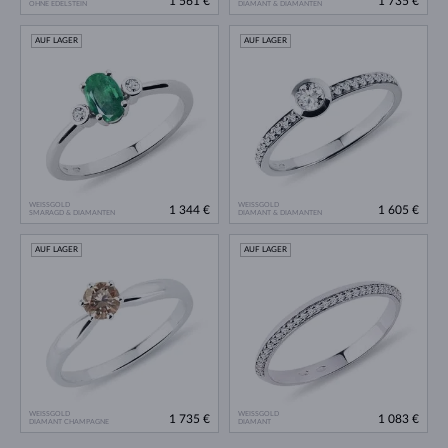
1 561 €
1 735 €
OHNE EDELSTEIN
DIAMANT & DIAMANTEN
AUF LAGER
AUF LAGER
WEISSGOLD
WEISSGOLD
1 344 €
1 605 €
SMARAGD & DIAMANTEN
DIAMANT & DIAMANTEN
AUF LAGER
AUF LAGER
WEISSGOLD
WEISSGOLD
1 735 €
1 083 €
DIAMANT CHAMPAGNE
DIAMANT