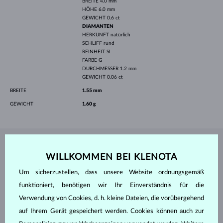
BREITE
4.0 mm
HÖHE
6.0 mm
GEWICHT
0.6 ct
DIAMANTEN
HERKUNFT
natürlich
SCHLIFF
rund
REINHEIT
SI
FARBE
G
DURCHMESSER
1.2 mm
GEWICHT
0.06 ct
BREITE
1.55 mm
GEWICHT
1.60 g
SCHMUCK AUS DEM
KLENOTA ATELIER
WILLKOMMEN BEI KLENOTA
Um sicherzustellen, dass unsere Website ordnungsgemäß
funktioniert, benötigen wir Ihr Einverständnis für die
Verwendung von Cookies, d. h. kleine Dateien, die vorübergehend
auf Ihrem Gerät gespeichert werden. Cookies können auch zur