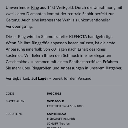
Umwerfender
Ring
aus 14kt Weißgold. Durch die Umrahmung mit
zwei klaren Diamanten kommt der zentrale Saphir perfekt zur
Geltung. Auch eine interessante Wahl als unkonventioneller
Verlobungsring
.
Dieser Ring wird im Schmuckatelier KLENOTA handgefertigt.
Wenn Sie Ihre Ringgröße anpassen lassen müssen, ist die erste
Anpassung innerhalb von 60 Tagen nach Erhalt des Rings
kostenlos. Wir liefern Ihnen den Schmuck in einer eleganten
Geschenkbox zusammen mit einem Echtheitszertifikat. Erfahren
Sie mehr über Ringgrößen und Anpassungen
in unserem Ratgeber
.
Verfügbarkeit:
auf Lager
– bereit für den Versand
CODE
K0503012
MATERIALIEN
WEISSGOLD
ECHTHEIT
14 kt 585/1000
EDELSTEINE
SAPHIR BLAU
HERKUNFT
natürlich
SCHLIFF
Tropfen