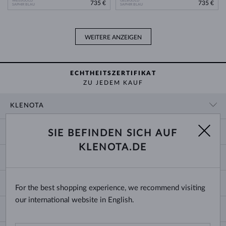
WEISSGOLD
GELBGOLD
735 €
735 €
SAPHIR BLAU
SAPHIR BLAU
WEITERE ANZEIGEN
ECHTHEITSZERTIFIKAT
ZU JEDEM KAUF
KLENOTA
KONTAKTINFORMATIONEN
EINKAUF
SIE BEFINDEN SICH AUF
SHOWROOM
KLENOTA.DE
ZAHLUNG UND VERSAND
ÜBER UNS
SCHMUCK
RÜCKGABE UND UMTAUSCH
PRESSE
RINGGRÖSSEN UND ANPASSUNGEN
REKLAMATION
IMPRESSUM
CHANGE COUNTRY
For the best shopping experience, we recommend visiting
KETTENGRÖSSEN UND -ARTEN
TRAURINGE AUSWÄHLEN
BLOG
our international website in English.
ARMBANDGRÖSSEN
ECHTHEITSZERTIFIKATE
Deutschland & Österreich
NEWSLETTER
OHRRINGVERSCHLÜSSE
GESCHÄFTSBEDINGUNGEN