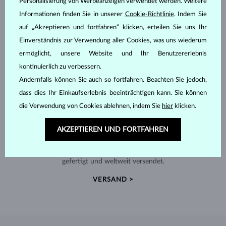
Personalisierung von Werbeanzeigen verwendet werden. Weitere
Informationen finden Sie in unserer
Cookie-Richtlinie
. Indem Sie
auf „Akzeptieren und fortfahren“ klicken, erteilen Sie uns Ihr
Einverständnis zur Verwendung aller Cookies, was uns wiederum
ermöglicht, unsere Website und Ihr Benutzererlebnis
kontinuierlich zu verbessern.
Andernfalls können Sie auch so fortfahren. Beachten Sie jedoch,
dass dies Ihr Einkaufserlebnis beeinträchtigen kann. Sie können
die Verwendung von Cookies ablehnen, indem Sie
hier
klicken.
AKZEPTIEREN UND FORTFAHREN
HANDGEFERTIGT IN PRAG
Jedes Stück wird in unserem Atelier in der Prager Altstadt
gefertigt und weltweit versendet.
VERSAND >