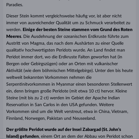
Paradies.
Dieser Stein kommt vergleichsweise häufig vor, ist aber nicht
immer von ausreichender Qualität um zu Schmuck verarbeitet zu
werden.
Einige der besten Steine stammen vom Grund des Roten
Meeres
. Die Ausdehnung der ozeanischen Erdkruste führte zum
Austritt von Magma, das nach dem Aushärten zu einer Quelle
qualitativ hochwertigsten Peridots wurde. An Land findet man
Peridot immer dort, wo die Erdkruste Falten geworfen hat (in
Bergen oder Gebirgszügen) oder an Orten mit vulkanischer
Aktivität (wie dem böhmischen Mittelgebirge). Unter den bis heute
weltweit bekannten Vorkommen nehmen die
Serpentinitvorkommen in Myanmar einen besonderen Stellenwert
ein, denn bringen große Peridote (mit etwa 10 ct) hervor. Kleine
Steine (mit bis zu 2 ct) werden im Gebiet der Apache Indian
Reservation in San Carlos in den USA gefunden. Weitere
Vorkommen sind um die Welt verstreut, etwa in China, Vietnam,
Finnland, Norwegen, Pakistan und Neuseeland.
Der größte Peridot wurde auf der Insel Zabargad (St. John’s
Island) gefunden
, einem Ort an dem der Abbau von Peridot schon