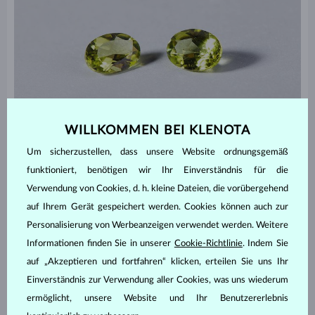
WILLKOMMEN BEI KLENOTA
Um sicherzustellen, dass unsere Website ordnungsgemäß
funktioniert, benötigen wir Ihr Einverständnis für die
Verwendung von Cookies, d. h. kleine Dateien, die vorübergehend
Strahlender Peridot gegen modisches Grau
auf Ihrem Gerät gespeichert werden. Cookies können auch zur
Personalisierung von Werbeanzeigen verwendet werden. Weitere
Der unverkennbare Vorteil des Olivin ist seine frische, strahlende
Informationen finden Sie in unserer
Cookie-Richtlinie
. Indem Sie
Farbe, die jugendlichen und optimistischen Charme versprüht.
Peridot-Schmuck
bringt frischen Wind in neutrale Alltagskleidung
auf „Akzeptieren und fortfahren“ klicken, erteilen Sie uns Ihr
und dient als funkelnder Blickfang.
Peridot wird sowohl klassisch,
Einverständnis zur Verwendung aller Cookies, was uns wiederum
als auch modern geschliffen und passt zu allen Goldfarben. Er
ermöglicht, unsere Website und Ihr Benutzererlebnis
harmoniert farblich mit Gelbgold, während Weißgold die Farbe des