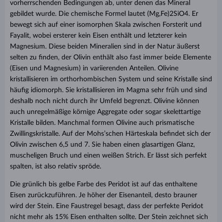
vorherrschenden Bedingungen ab, unter denen das Mineral
gebildet wurde. Die chemische Formel lautet (Mg,Fe)2SiO4. Er
bewegt sich auf einer isomorphen Skala zwischen Forsterit und
Fayalit, wobei ersterer kein Eisen enthält und letzterer kein
Magnesium. Diese beiden Mineralien sind in der Natur äußerst
selten zu finden, der Olivin enthält also fast immer beide Elemente
(Eisen und Magnesium) in variierenden Anteilen. Olivine
kristallisieren im orthorhombischen System und seine Kristalle sind
häufig idiomorph. Sie kristallisieren im Magma sehr früh und sind
deshalb noch nicht durch ihr Umfeld begrenzt. Olivine können
auch unregelmäßige körnige Aggregate oder sogar skelettartige
Kristalle bilden. Manchmal formen Olivine auch prismatische
Zwillingskristalle. Auf der Mohs’schen Härteskala befindet sich der
Olivin zwischen 6,5 und 7. Sie haben einen glasartigen Glanz,
muscheligen Bruch und einen weißen Strich. Er lässt sich perfekt
spalten, ist also relativ spröde.
Die grünlich bis gelbe Farbe des Peridot ist auf das enthaltene
Eisen zurückzuführen. Je höher der Eisenanteil, desto brauner
wird der Stein. Eine Faustregel besagt, dass der perfekte Peridot
nicht mehr als 15% Eisen enthalten sollte. Der Stein zeichnet sich