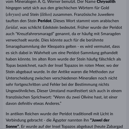
vom Mineralogen A. G. Werner benutzt. Der Name
Chrysolith
hingegen setzt sich aus den griechischen Wörtern für Gold
chrysos
lithos
(
) und Stein (
) zusammen. Französische Juweliere
tauften den Stein
Peridot
. Dieses Wort stammt vom arabischen
faridat
, was schlicht Edelstein bedeutet. Früher wurde der Peridot
auch “Kreuzfahrersmaragd” genannt, da er häufig mit Smaragden
verwechselt wurde. Dies könnte auch für die berühmte
Smaragdsammlung der Kleopatra gelten - es wird vermutet, dass
es sich dabei in Wahrheit um eine Peridot-Sammlung gehandelt
haben könnte. Im alten Rom wurde der Stein häufig fälschlich als
Topas bezeichnet, nach der Insel Topazos im roten Meer, wo der
Stein abgebaut wurde. In der Antike waren die Methoden zur
Unterscheidung zwischen verschiedenen Mineralien noch nicht
sehr fortgeschritten und Fehler bei der Bestimmung nichts
Ungewöhnliches. Dieser Umstand manifestiert sich auch in einem
französischen Sprichwort: “Wenn du zwei Olivine hast, ist einer
davon definitiv etwas Anderes.”
In antiken Reichen wurde der Peridot traditionell mit Licht in
Verbindung gebracht - die Ägypter nannten ihn
“Juwel der
Sonne”
. Er wurde auf der Insel Topazos abgebaut (heute Zabargad