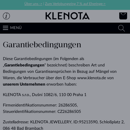
Über uns ->
|
Zum Verlobungsring 7 % auf Eheringe->
MENÜ
Garantiebedingungen
Diese Garantiebedingungen (im Folgenden als
„
Garantiebedingungen
“ bezeichnet) beschreiben Art und
Bedingungen von Garantieansprüchen in Bezug auf Mängel von
Waren, die Verbraucher über den E-Shop www.klenota.de von
unserem Unternehmen
erworben haben:
KLENOTA s.r.o., Dušní 1082/6, 110 00 Praha 1
Firmenidentifikationsnummer: 26286505,
Steueridentifikationsnummer: CZ26286505
Zustelladresse: KLENOTA JEWELLERY, ID:95213590, Schloßplatz 2,
086 48 Bad Brambach