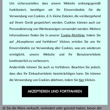
jeder die ordnungsgemäße Nutzung der Ware verhindert);
Um sicherzustellen, dass unsere Website ordnungsgemäß
oder
funktioniert, benötigen wir Ihr Einverständnis für die
wir die Frist für die Schadenregulierung nicht einhalten/die
Verwendung von Cookies, d. h. kleine Dateien, die vorübergehend
Situation nicht innerhalb von 30 Tagen nach dem Datum
auf Ihrem Gerät gespeichert werden. Cookies können auch zur
des Garantieanspruchs behoben werden kann.
Personalisierung von Werbeanzeigen verwendet werden. Weitere
3.3.
Die Ware wird nur ersetzt oder Geld wird zurückerstattet
Informationen finden Sie in unserer
Cookie-Richtlinie
. Indem Sie
(Rücktritt vom Vertrag), wenn Sie
die Ware in dem Zustand
auf „Akzeptieren und fortfahren“ klicken, erteilen Sie uns Ihr
zurücksenden, in dem Sie sie erhalten haben
. Dies gilt nicht in
Einverständnis zur Verwendung aller Cookies, was uns wiederum
folgenden Fällen, wenn:
ermöglicht, unsere Website und Ihr Benutzererlebnis
a) der Zustand sich infolge einer Inspektion zur Feststellung des
kontinuierlich zu verbessern.
Mangels verändert hat; oder
Andernfalls können Sie auch so fortfahren. Beachten Sie jedoch,
dass dies Ihr Einkaufserlebnis beeinträchtigen kann. Sie können
b) Sie die Ware verwendet haben, bevor der Mangel festgestellt
wurde; oder
die Verwendung von Cookies ablehnen, indem Sie
hier
klicken.
c) der Mangel, der die Rückgabe der Ware im Originalzustand
AKZEPTIEREN UND FORTFAHREN
unmöglich macht, nicht durch Ihre Handlung oder Unterlassung
verursacht wurde; oder
d) Sie die Ware verkauft, verändert oder genutzt haben, bevor der