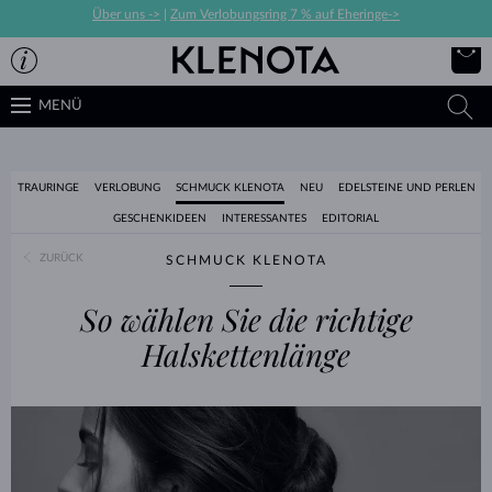
Über uns ->
|
Zum Verlobungsring 7 % auf Eheringe->
MENÜ
TRAURINGE
VERLOBUNG
SCHMUCK KLENOTA
NEU
EDELSTEINE UND PERLEN
GESCHENKIDEEN
INTERESSANTES
EDITORIAL
ZURÜCK
SCHMUCK KLENOTA
So wählen Sie die richtige
Halskettenlänge