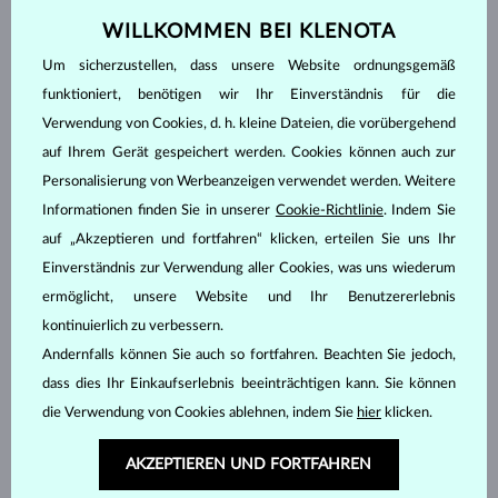
Als nächsten Schritt überlegen Sie,
wo die Halskette
bei Ihrer
WILLKOMMEN BEI KLENOTA
Körpergröße
enden wird
, da das der Punkt ist, der
betont
wird.
Bei einer Größe von etwa 160 cm, bleiben Sie am besten bei
Um sicherzustellen, dass unsere Website ordnungsgemäß
Längen bis zu 60 cm. Größere Menschen können sich sowohl für
funktioniert, benötigen wir Ihr Einverständnis für die
längere, als auch kürzere Ketten entscheiden. Bei etwas fülligerer
Verwendung von Cookies, d. h. kleine Dateien, die vorübergehend
Figur empfehlen wir Ketten zwischen 45 und 55 cm - eine längere
auf Ihrem Gerät gespeichert werden. Cookies können auch zur
Kette könnte unvorteilhaft fallen und nicht das gewünschte
Resultat erzielen.
Personalisierung von Werbeanzeigen verwendet werden. Weitere
Informationen finden Sie in unserer
Cookie-Richtlinie
. Indem Sie
auf „Akzeptieren und fortfahren“ klicken, erteilen Sie uns Ihr
Einverständnis zur Verwendung aller Cookies, was uns wiederum
ermöglicht, unsere Website und Ihr Benutzererlebnis
kontinuierlich zu verbessern.
Andernfalls können Sie auch so fortfahren. Beachten Sie jedoch,
dass dies Ihr Einkaufserlebnis beeinträchtigen kann. Sie können
die Verwendung von Cookies ablehnen, indem Sie
hier
klicken.
AKZEPTIEREN UND FORTFAHREN