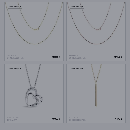
AUF LAGER
AUF LAGER
GELBGOLD
ROSÉGOLD
300 €
314 €
OHNE EDELSTEIN
OHNE EDELSTEIN
AUF LAGER
AUF LAGER
WEISSGOLD
GELBGOLD
996 €
779 €
DIAMANT
OHNE EDELSTEIN